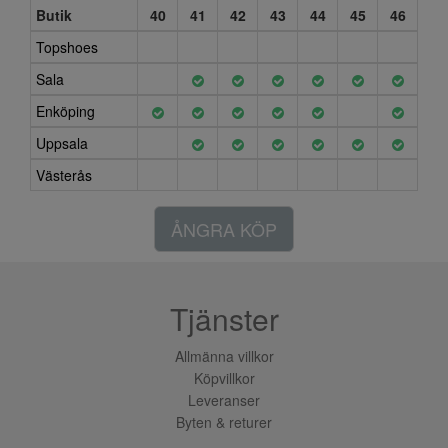
Butik
40
41
42
43
44
45
46
Topshoes
Sala
Enköping
Uppsala
Västerås
ÅNGRA KÖP
Tjänster
Allmänna villkor
Köpvillkor
Leveranser
Byten & returer