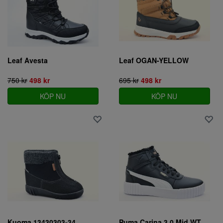
Leaf Avesta
Leaf OGAN-YELLOW
750 kr
498 kr
695 kr
498 kr
KÖP NU
KÖP NU
Kuoma 13430303-34
Puma Carina 3.0 Mid WTR Jr