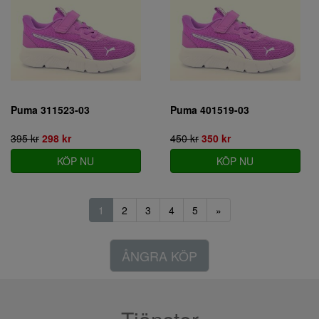
Puma 311523-03
Puma 401519-03
395 kr
298 kr
450 kr
350 kr
KÖP NU
KÖP NU
1
2
3
4
5
»
ÅNGRA KÖP