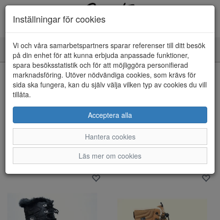
Inställningar för cookies
Vi och våra samarbetspartners sparar referenser till ditt besök
Toggle
på din enhet för att kunna erbjuda anpassade funktioner,
navigation
spara besöksstatistik och för att möjliggöra personifierad
marknadsföring. Utöver nödvändiga cookies, som krävs för
Visa filter
sida ska fungera, kan du själv välja vilken typ av cookies du vill
Endast REA
tillåta.
Rensa
Acceptera alla
73 artiklar hittade
Hantera cookies
Sortera efter:
Läs mer om cookies