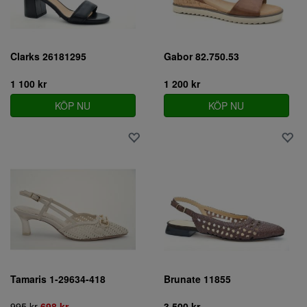
Clarks 26181295
Gabor 82.750.53
1 100 kr
1 200 kr
KÖP NU
KÖP NU
Tamaris 1-29634-418
Brunate 11855
995 kr
698 kr
3 500 kr