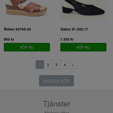
Rieker 63795-22
Gabor 81.520.17
800 kr
1 350 kr
KÖP NU
KÖP NU
1
2
3
4
»
ÅNGRA KÖP
Tjänster
Allmänna villkor