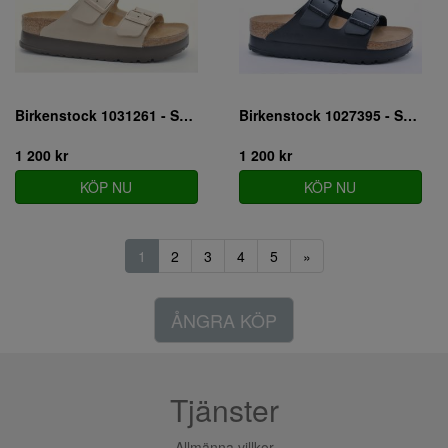
Birkenstock 1031261 - SMAL
Birkenstock 1027395 - SMAL
1 200 kr
1 200 kr
KÖP NU
KÖP NU
1
2
3
4
5
»
ÅNGRA KÖP
Tjänster
Allmänna villkor