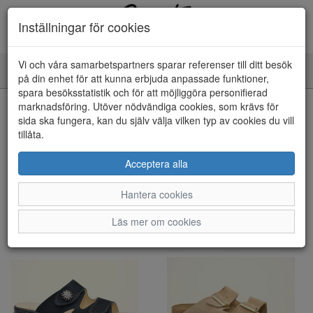
Inställningar för cookies
Vi och våra samarbetspartners sparar referenser till ditt besök
Toggle
på din enhet för att kunna erbjuda anpassade funktioner,
navigation
spara besöksstatistik och för att möjliggöra personifierad
marknadsföring. Utöver nödvändiga cookies, som krävs för
Visa filter
sida ska fungera, kan du själv välja vilken typ av cookies du vill
tillåta.
Dam - Tofflor (120 artiklar)
Acceptera alla
Sortera efter:
Hantera cookies
Läs mer om cookies