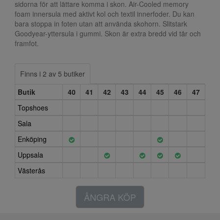
sidorna för att lättare komma i skon. Air-Cooled memory
foam innersula med aktivt kol och textil innerfoder. Du kan
bara stoppa in foten utan att använda skohorn. Slitstark
Goodyear-yttersula i gummi. Skon är extra bredd vid tår och
framfot.
Finns i 2 av 5 butiker
Butik
40
41
42
43
44
45
46
47
Topshoes
Sala
Enköping
Uppsala
Västerås
ÅNGRA KÖP