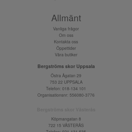
Allmänt
Vanliga frågor
Om oss
Kontakta oss
Öppettider
Våra butiker
Bergströms skor Uppsala
Östra Ågatan 29
753 22 UPPSALA
Telefon:
018-134 101
Organisationsnr: 556080-3776
Bergströms skor Västerås
Köpmangatan 8
722 15 VÄSTERÅS
Telefon:
021-131 535