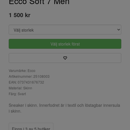
Ecco Soft 7 Men
1 500 kr
Välj storlek först
Varumärke: Ecco
Artikelnummer: 25108003
EAN: 0737431676732
Material: Skinn
Färg: Svart
Sneaker i skinn. Innerfodret är i textil och löstagbar innersula
i skinn.
Finns i 3 av 5 butiker