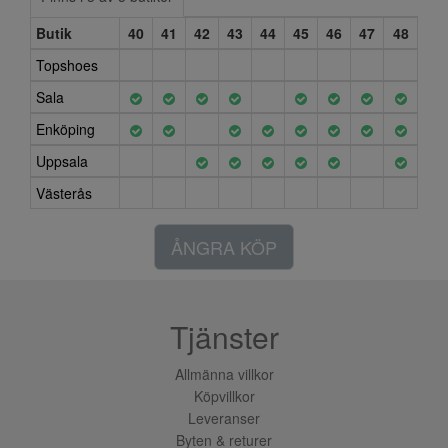
Butik
40
41
42
43
44
45
46
47
48
Topshoes
Sala
Enköping
Uppsala
Västerås
ÅNGRA KÖP
Tjänster
Allmänna villkor
Köpvillkor
Leveranser
Byten & returer