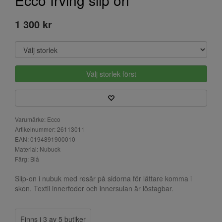
Ecco Irving slip on
1 300 kr
Välj storlek först
Varumärke: Ecco
Artikelnummer: 26113011
EAN: 0194891900010
Material: Nubuck
Färg: Blå
Slip-on i nubuk med resår på sidorna för lättare komma i
skon. Textil innerfoder och innersulan är löstagbar.
Finns i 3 av 5 butiker