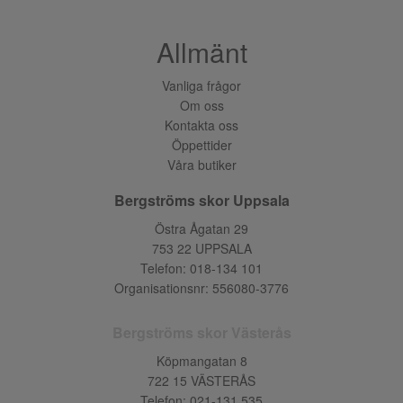
Allmänt
Vanliga frågor
Om oss
Kontakta oss
Öppettider
Våra butiker
Bergströms skor Uppsala
Östra Ågatan 29
753 22 UPPSALA
Telefon:
018-134 101
Organisationsnr: 556080-3776
Bergströms skor Västerås
Köpmangatan 8
722 15 VÄSTERÅS
Telefon:
021-131 535