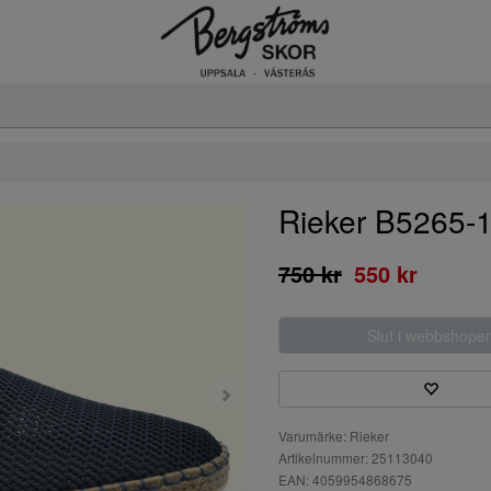
Rieker B5265-
750 kr
550 kr
Slut i webbshope
Varumärke: Rieker
Artikelnummer: 25113040
EAN: 4059954868675