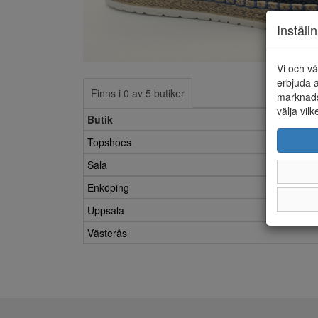
Inställ
Vi och vå
erbjuda a
Finns i 0 av 5 butiker
marknads
välja vilk
Butik
Topshoes
Sala
Enköping
Uppsala
Västerås