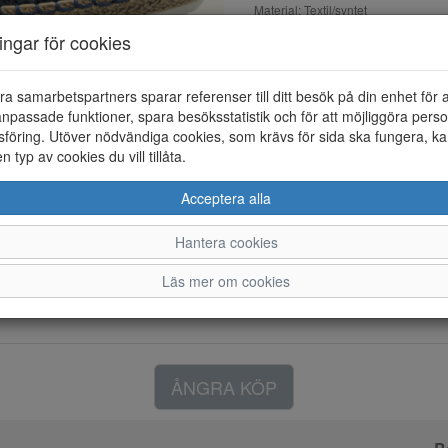
Material: Textil/syntet
Färg: Blå
ningar för cookies
Loafer i textil/syntet med en m
ra samarbetspartners sparar referenser till ditt besök på din enhet för 
npassade funktioner, spara besöksstatistik och för att möjliggöra perso
föring. Utöver nödvändiga cookies, som krävs för sida ska fungera, ka
en typ av cookies du vill tillåta.
Acceptera alla
Hantera cookies
Läs mer om cookies
ÅNGRA KÖP