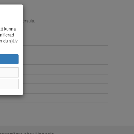
juk skinn innersula.
att kunna
nifierad
n du själv