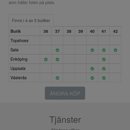
som håller foten på plats.
Finns i 4 av 5 butiker
Butik
36
37
38
39
40
41
42
Topshoes
Sala
Enköping
Uppsala
Västerås
ÅNGRA KÖP
Tjänster
Allmänna villkor