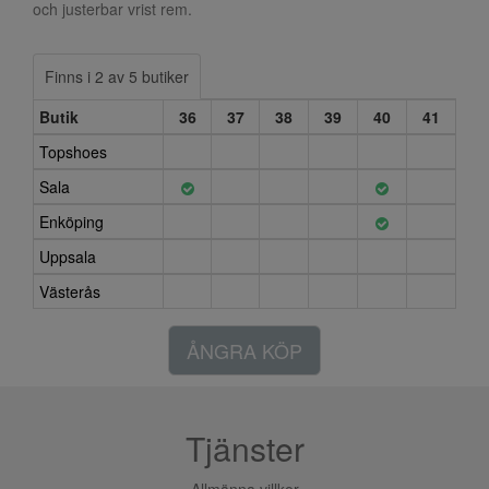
och justerbar vrist rem.
Finns i 2 av 5 butiker
Butik
36
37
38
39
40
41
Topshoes
Sala
Enköping
Uppsala
Västerås
ÅNGRA KÖP
Tjänster
Allmänna villkor