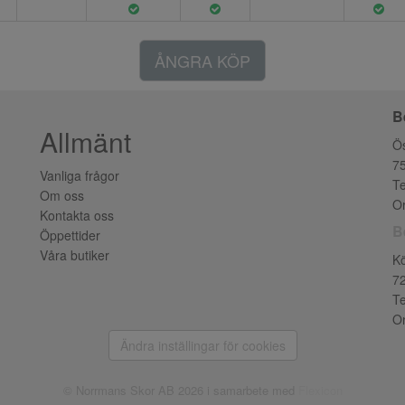
ÅNGRA KÖP
B
Allmänt
Ös
7
Vanliga frågor
Te
Om oss
Or
Kontakta oss
B
Öppettider
Våra butiker
K
7
Te
Or
Ändra inställingar för cookies
© Norrmans Skor AB 2026 i samarbete med
Flexicon