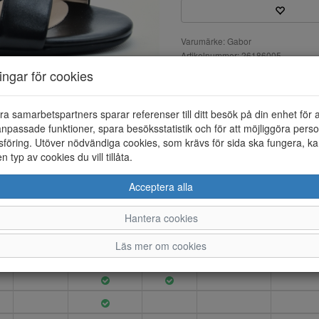
Varumärke: Gabor
Artikelnummer: 26186005
EAN: 4068283705346
ningar för cookies
Material: Skinn
Färg: Svart
ra samarbetspartners sparar referenser till ditt besök på din enhet för 
Sandalett i skinn med justerba
npassade funktioner, spara besöksstatistik och för att möjliggöra perso
innersulan är i skinn.
föring. Utöver nödvändiga cookies, som krävs för sida ska fungera, ka
en typ av cookies du vill tillåta.
Acceptera alla
4
4.5
5
5.5
6
Hantera cookies
Läs mer om cookies