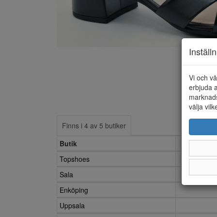
Inställ
Vi och vå
erbjuda a
marknads
välja vilk
Finns i 4 av 5 butiker
Butik
3.5
Topshoes
Sala
Enköping
Uppsala