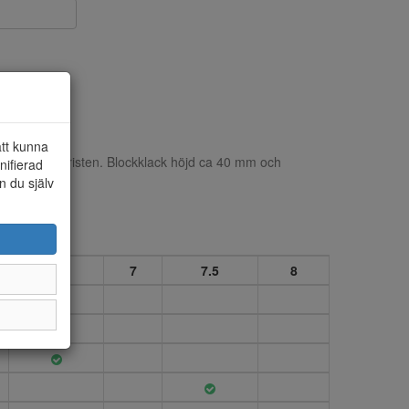
att kunna
r rem över vristen. Blockklack höjd ca 40 mm och
nifierad
n du själv
6.5
7
7.5
8