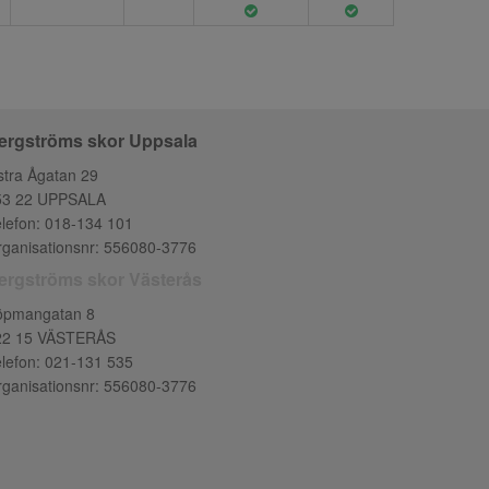
ergströms skor Uppsala
tra Ågatan 29
53 22 UPPSALA
lefon:
018-134 101
ganisationsnr: 556080-3776
ergströms skor Västerås
öpmangatan 8
22 15 VÄSTERÅS
lefon:
021-131 535
ganisationsnr: 556080-3776