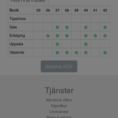
Finns i 4 av 5 butiker
Butik
35
36
37
38
39
40
41
42
Topshoes
Sala
Enköping
Uppsala
Västerås
ÅNGRA KÖP
Tjänster
Allmänna villkor
Köpvillkor
Leveranser
Byten & returer