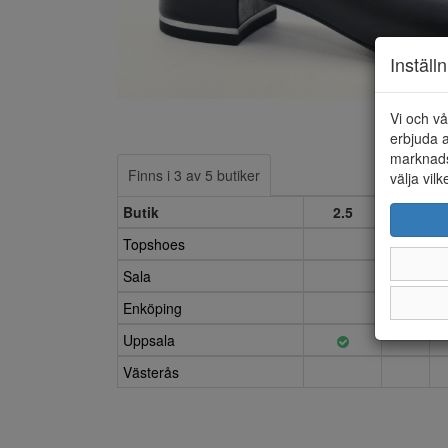
Inställ
Vi och vå
erbjuda a
marknads
Finns i 3 av 5 butiker
välja vilk
Butik
2.5
3
Topshoes
Sala
Enköping
Uppsala
Västerås