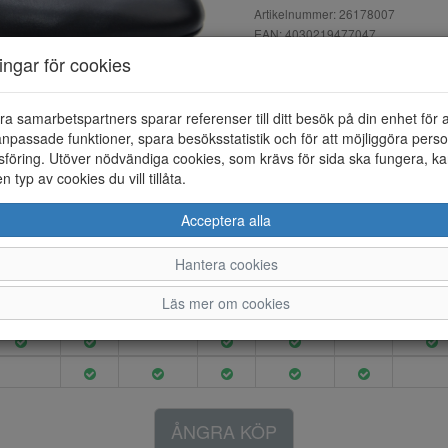
Artikelnummer: 26178007
EAN: 4030219477047
Material: Skinn
ningar för cookies
Färg: Svart
Pumps i skinn med blockklack h
ra samarbetspartners sparar referenser till ditt besök på din enhet för 
npassade funktioner, spara besöksstatistik och för att möjliggöra perso
föring. Utöver nödvändiga cookies, som krävs för sida ska fungera, ka
en typ av cookies du vill tillåta.
3.5
4
4.5
5
5.5
6
6.5
Acceptera alla
Hantera cookies
Läs mer om cookies
ÅNGRA KÖP