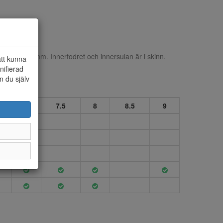
öjd ca 35 mm. Innerfodret och innersulan är i skinn.
att kunna
nifierad
n du själv
7
7.5
8
8.5
9