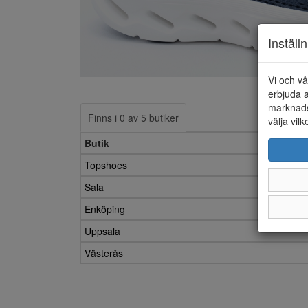
Inställ
Vi och vå
erbjuda a
marknads
Finns i 0 av 5 butiker
välja vilk
Butik
Topshoes
Sala
Enköping
Uppsala
Västerås