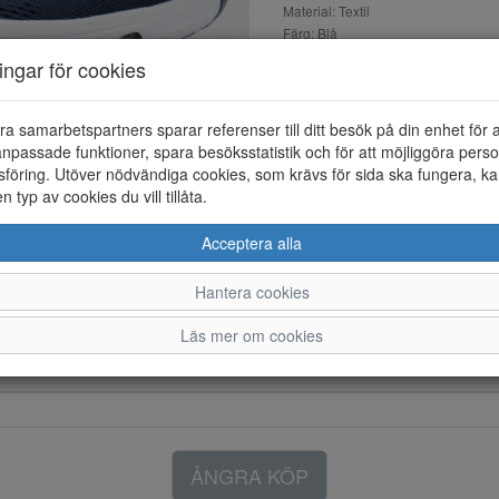
Material: Textil
Färg: Blå
ningar för cookies
Go Walk Glide Step 2.0 Slip-in
innersula. Fasta elastiska sk
Maskin tvätt i max 30 grader.
ra samarbetspartners sparar referenser till ditt besök på din enhet för 
npassade funktioner, spara besöksstatistik och för att möjliggöra perso
föring. Utöver nödvändiga cookies, som krävs för sida ska fungera, ka
en typ av cookies du vill tillåta.
Acceptera alla
Hantera cookies
Läs mer om cookies
ÅNGRA KÖP