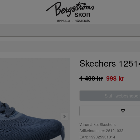
Skechers 125
1 400 kr
998 kr
Slut i webbshope
Varumärke: Skechers
Artikelnummer: 26121033
EAN: 199025931014