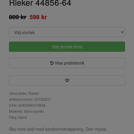
Rieker 44856-64
800 kr
598 kr
Välj storlek först
Visa prishistorik
Varumärke: Rieker
Artikelnummer: 25183031
EAN: 4060596310668
Material: Skinn/syntet
Färg: Sand
Sko med slejf med kardborreknäppning. Den mjuka