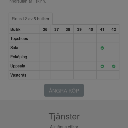
innersulan är i skinn.
Finns i 2 av 5 butiker
Butik
36
37
38
39
40
41
42
Topshoes
Sala
Enköping
Uppsala
Västerås
ÅNGRA KÖP
Tjänster
Allmänna villkor