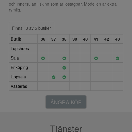
och innersulan i skinn som är löstagbar. Modellen är extra
rymlig.
Finns i 3 av 5 butiker
Butik
36
37
38
39
40
41
42
43
Topshoes
Sala
Enköping
Uppsala
Västerås
ÅNGRA KÖP
Tjänster