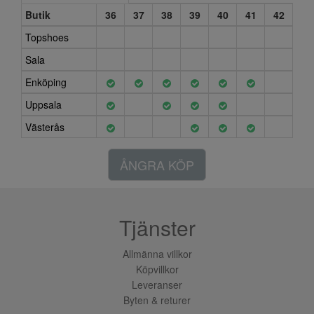
Butik
36
37
38
39
40
41
42
Topshoes
Sala
Enköping
Uppsala
Västerås
ÅNGRA KÖP
Tjänster
Allmänna villkor
Köpvillkor
Leveranser
Byten & returer