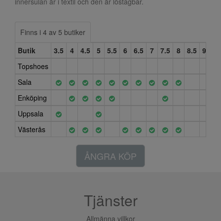
innersulan är i textil och den är löstagbar.
Finns i 4 av 5 butiker
Butik
3.5
4
4.5
5
5.5
6
6.5
7
7.5
8
8.5
9
Topshoes
Sala
Enköping
Uppsala
Västerås
ÅNGRA KÖP
Tjänster
Allmänna villkor