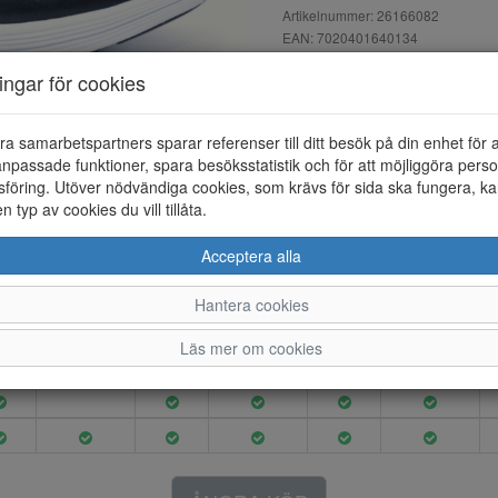
Artikelnummer: 26166082
EAN: 7020401640134
Material: Skinn
ningar för cookies
Färg: Blå
Promenadsko i skinn med snörn
ra samarbetspartners sparar referenser till ditt besök på din enhet för 
Innerfodret är i textil/skinn oc
npassade funktioner, spara besöksstatistik och för att möjliggöra perso
föring. Utöver nödvändiga cookies, som krävs för sida ska fungera, ka
en typ av cookies du vill tillåta.
Acceptera alla
4
4.5
5
5.5
6
6.5
Hantera cookies
Läs mer om cookies