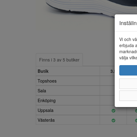
Inställ
Vi och vå
erbjuda a
marknads
välja vilk
Finns i 3 av 5 butiker
Butik
3.5
Topshoes
Sala
Enköping
Uppsala
Västerås