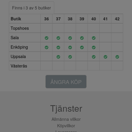
Finns i 3 av 5 butiker
Butik
36
37
38
39
40
41
42
Topshoes
Sala
Enköping
Uppsala
Västerås
ÅNGRA KÖP
Tjänster
Allmänna villkor
Köpvillkor
Leveranser