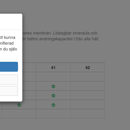
rning och goretex membran. Löstagbar innersula och
att kunna
 mellansulan för bättre andningskapacitet i från alla håll.
nifierad
n du själv
40
41
42