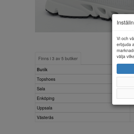
Inställ
Vi och vå
erbjuda a
marknads
välja vilk
Finns i 3 av 5 butiker
Butik
Topshoes
Sala
Enköping
Uppsala
Västerås