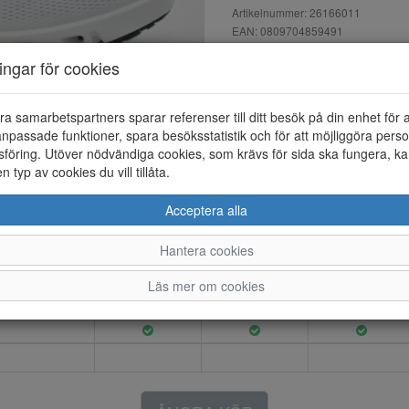
Artikelnummer: 26166011
EAN: 0809704859491
Material: Skinn
ningar för cookies
Färg: Vit
Multi-vent W sneaker med snö
ra samarbetspartners sparar referenser till ditt besök på din enhet för 
textil innerfoder. Luftkanaler i
npassade funktioner, spara besöksstatistik och för att möjliggöra perso
föring. Utöver nödvändiga cookies, som krävs för sida ska fungera, ka
en typ av cookies du vill tillåta.
Acceptera alla
36
37
38
39
Hantera cookies
Läs mer om cookies