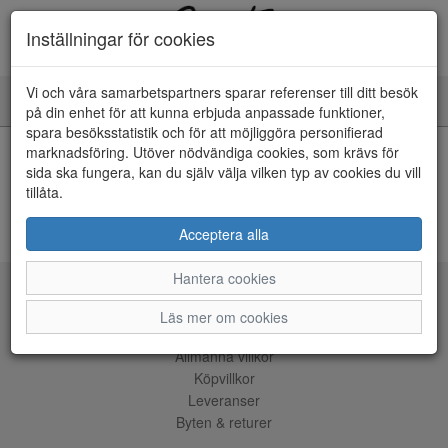
Inställningar för cookies
Vi och våra samarbetspartners sparar referenser till ditt besök
Toggle
på din enhet för att kunna erbjuda anpassade funktioner,
navigation
spara besöksstatistik och för att möjliggöra personifierad
HEM
marknadsföring. Utöver nödvändiga cookies, som krävs för
sida ska fungera, kan du själv välja vilken typ av cookies du vill
tillåta.
Kunde inte hitta några artiklar...
ÅNGRA KÖP
Acceptera alla
Hantera cookies
Tjänster
Läs mer om cookies
Allmänna villkor
Köpvillkor
Leveranser
Byten & returer