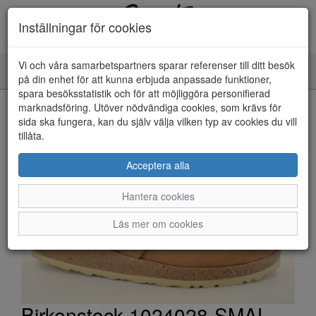
Inställningar för cookies
Vi och våra samarbetspartners sparar referenser till ditt besök
Toggle
på din enhet för att kunna erbjuda anpassade funktioner,
navigation
spara besöksstatistik och för att möjliggöra personifierad
HEM
marknadsföring. Utöver nödvändiga cookies, som krävs för
sida ska fungera, kan du själv välja vilken typ av cookies du vill
tillåta.
Acceptera alla
Hantera cookies
Läs mer om cookies
Birkenstock 1024028-SMAL