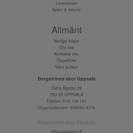
Leveranser
Byten & returer
Allmänt
Vanliga frågor
Om oss
Kontakta oss
Öppettider
Våra butiker
Bergströms skor Uppsala
Östra Ågatan 29
753 22 UPPSALA
Telefon:
018-134 101
Organisationsnr: 556080-3776
Bergströms skor Västerås
Köpmangatan 8