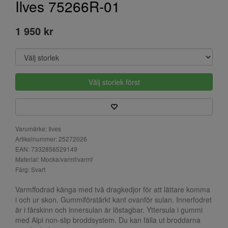
Ilves 75266R-01
1 950 kr
Välj storlek först
Varumärke: Ilves
Artikelnummer: 25272026
EAN: 7332856529149
Material: Mocka/varmf/varmf
Färg: Svart
Varmffodrad känga med två dragkedjor för att lättare komma
i och ur skon. Gummiförstärkt kant ovanför sulan. Innerfodret
är i fårskinn och innersulan är löstagbar. Yttersula i gummi
med Alpi non-slip broddsystem. Du kan fälla ut broddarna