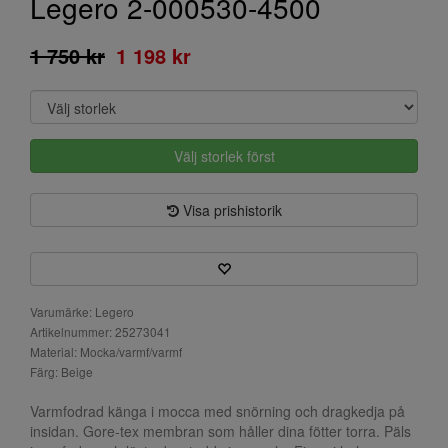
Legero 2-000530-4500
1 750 kr
1 198 kr
Välj storlek först
Visa prishistorik
Varumärke: Legero
Artikelnummer: 25273041
Material: Mocka/varmf/varmf
Färg: Beige
Varmfodrad känga i mocca med snörning och dragkedja på
insidan. Gore-tex membran som håller dina fötter torra. Päls