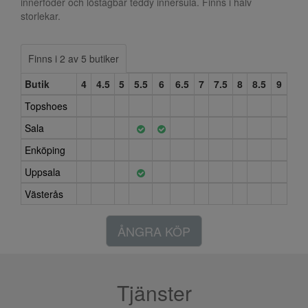
innerfoder och löstagbar teddy innersula. Finns i halv
storlekar.
Finns i 2 av 5 butiker
Butik
4
4.5
5
5.5
6
6.5
7
7.5
8
8.5
9
Topshoes
Sala
Enköping
Uppsala
Västerås
ÅNGRA KÖP
Tjänster