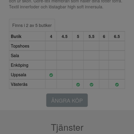
och ur skon. Gore-tex membran som håller dina fötter torra.
Textil innerfoder och löstagbar high soft innersula.
Finns i 2 av 5 butiker
Butik
4
4.5
5
5.5
6
6.5
Topshoes
Sala
Enköping
Uppsala
Västerås
ÅNGRA KÖP
Tjänster