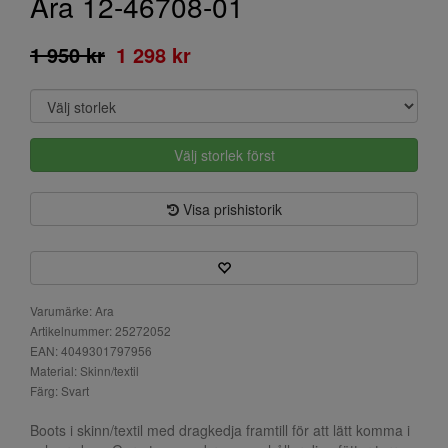
Ara 12-46708-01
1 950 kr
1 298 kr
Välj storlek först
Visa prishistorik
Varumärke: Ara
Artikelnummer: 25272052
EAN: 4049301797956
Material: Skinn/textil
Färg: Svart
Boots i skinn/textil med dragkedja framtill för att lätt komma i