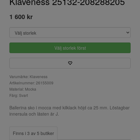
Klaveness 25132-208288205
1 600 kr
Välj storlek först
Varumärke: Klaveness
Artikelnummer: 26155009
Material: Mocka
Färg: Svart
Ballerina sko i mocca med kilklack höjd ca 25 mm. Löstagbar
innersula och lästen är J.
Finns i 3 av 5 butiker