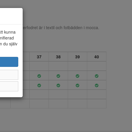
metallic. Innerfodret är i textil och fotbädden i mocca.
att kunna
nifierad
n du själv
35
36
37
38
39
40