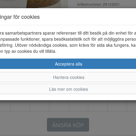
Artikelnummer: 26143001
Material: Syntet
ningar för cookies
Färg: Metallic
Slip-in sandal i skimmrande vit 
ra samarbetspartners sparar referenser till ditt besök på din enhet för 
npassade funktioner, spara besöksstatistik och för att möjliggöra perso
föring. Utöver nödvändiga cookies, som krävs för sida ska fungera, ka
en typ av cookies du vill tillåta.
28
29
30
31
32
33
34
Acceptera alla
Hantera cookies
Läs mer om cookies
ÅNGRA KÖP