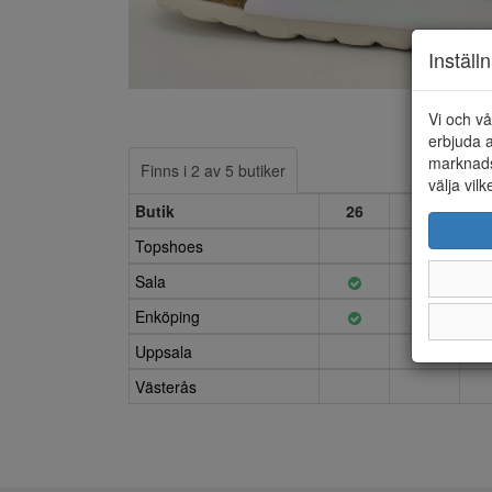
Inställ
Vi och vå
erbjuda a
marknads
Finns i 2 av 5 butiker
välja vilk
Butik
26
27
Topshoes
Sala
Enköping
Uppsala
Västerås