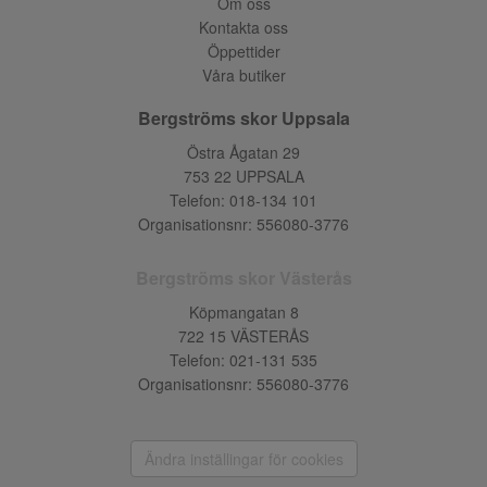
Om oss
Kontakta oss
Öppettider
Våra butiker
Bergströms skor Uppsala
Östra Ågatan 29
753 22 UPPSALA
Telefon:
018-134 101
Organisationsnr: 556080-3776
Bergströms skor Västerås
Köpmangatan 8
722 15 VÄSTERÅS
Telefon:
021-131 535
Organisationsnr: 556080-3776
Ändra inställingar för cookies