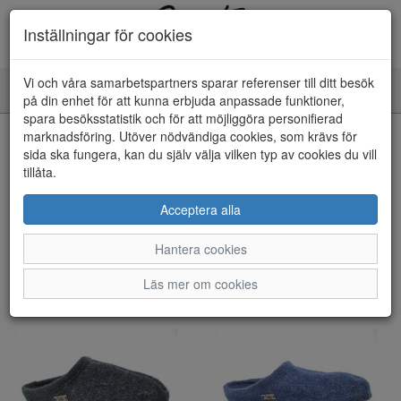
Inställningar för cookies
Vi och våra samarbetspartners sparar referenser till ditt besök
Toggle
på din enhet för att kunna erbjuda anpassade funktioner,
navigation
spara besöksstatistik och för att möjliggöra personifierad
marknadsföring. Utöver nödvändiga cookies, som krävs för
Visa filter
sida ska fungera, kan du själv välja vilken typ av cookies du vill
tillåta.
Ulletoffeln (3 artiklar)
Acceptera alla
Sortera efter:
Hantera cookies
Läs mer om cookies