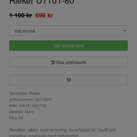
Rieker U1101-80
1 100 kr
698 kr
Välj storlek först
Visa prishistorik
Varumärke: Rieker
Artikelnummer: 25113047
EAN: 4061811601738
Material: Skinn
Färg: Vit
Sneaker i skinn med snörning. Innerfodret är i textil och
löstagbar innersula med hålfotsstöd.