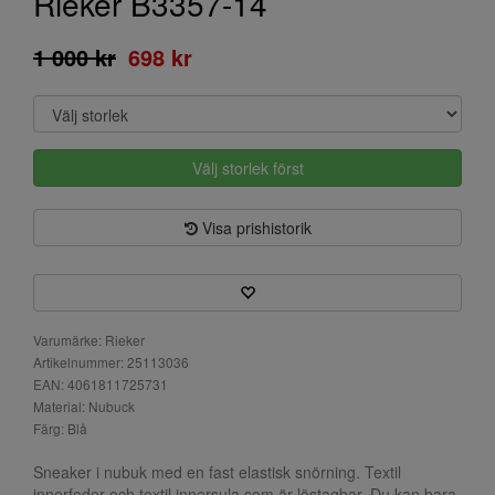
Rieker B3357-14
1 000 kr
698 kr
Välj storlek först
Visa prishistorik
Varumärke: Rieker
Artikelnummer: 25113036
EAN: 4061811725731
Material: Nubuck
Färg: Blå
Sneaker i nubuk med en fast elastisk snörning. Textil
innerfoder och textil innersula som är löstagbar. Du kan bara