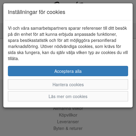
Inställningar för cookies
Vi och våra samarbetspartners sparar referenser till ditt besök
Toggle
på din enhet för att kunna erbjuda anpassade funktioner,
navigation
spara besöksstatistik och för att möjliggöra personifierad
HEM
marknadsföring. Utöver nödvändiga cookies, som krävs för
sida ska fungera, kan du själv välja vilken typ av cookies du vill
tillåta.
Kunde inte hitta några artiklar...
ÅNGRA KÖP
Acceptera alla
Hantera cookies
Tjänster
Läs mer om cookies
Allmänna villkor
Köpvillkor
Leveranser
Byten & returer