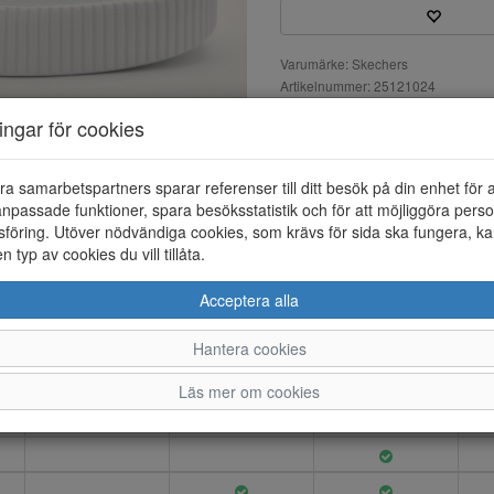
Varumärke: Skechers
Artikelnummer: 25121024
EAN: 198376092696
ningar för cookies
Material: Syntet
Färg: Vit
ra samarbetspartners sparar referenser till ditt besök på din enhet för 
Jade - Put it in neutral Slip-ins
npassade funktioner, spara besöksstatistik och för att möjliggöra perso
air-cooled memory foam. Du ka
föring. Utöver nödvändiga cookies, som krävs för sida ska fungera, ka
Maskin tvätt i max 30 grader.
en typ av cookies du vill tillåta.
Acceptera alla
36
Hantera cookies
37
38
Läs mer om cookies