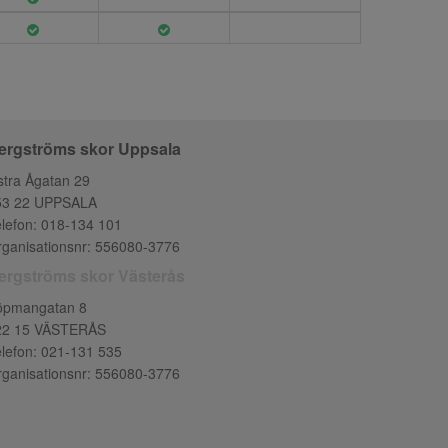
ergströms skor Uppsala
tra Ågatan 29
53 22 UPPSALA
lefon:
018-134 101
ganisationsnr: 556080-3776
ergströms skor Västerås
öpmangatan 8
22 15 VÄSTERÅS
lefon:
021-131 535
ganisationsnr: 556080-3776