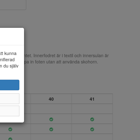
att kunna
 sneaker i syntet. Innerfodret är i textil och innersulan är
nifierad
n bara stoppa in foten utan att använda skohorn.
n du själv
39
40
41