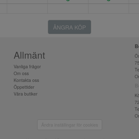
ÅNGRA KÖP
B
Allmänt
Ös
7
Vanliga frågor
Te
Om oss
Or
Kontakta oss
B
Öppettider
Våra butiker
K
7
Te
Or
Ändra inställingar för cookies