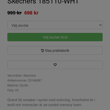
Skechers 185110-WHT
995 kr
698 kr
Välj storlek först
Visa prishistorik
Varumärke: Skechers
Artikelnummer: 25166087
Material: Syntet
Färg: Vit
Grand 92 sneaker i syntet med snörning. Innerfodret är i
textil och innersulan är air-cooled memory foam.