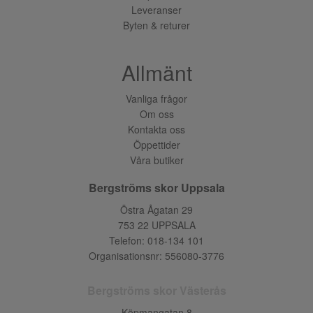
Leveranser
Byten & returer
Allmänt
Vanliga frågor
Om oss
Kontakta oss
Öppettider
Våra butiker
Bergströms skor Uppsala
Östra Ågatan 29
753 22 UPPSALA
Telefon:
018-134 101
Organisationsnr: 556080-3776
Bergströms skor Västerås
Köpmangatan 8